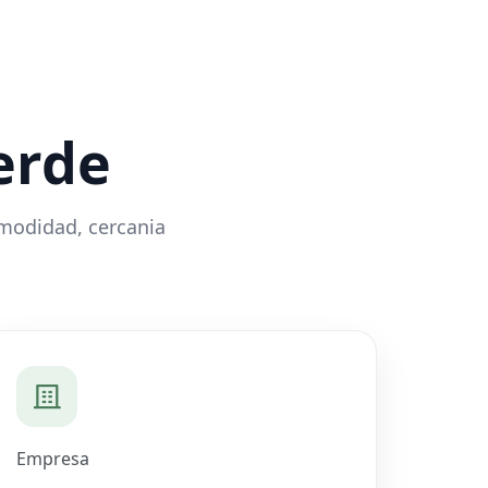
erde
omodidad, cercania
Empresa