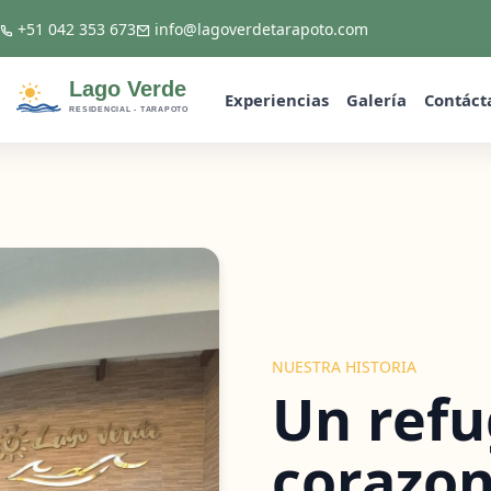
+51 042 353 673
info@lagoverdetarapoto.com
Experiencias
Galería
Contáct
NUESTRA HISTORIA
Un refu
corazon